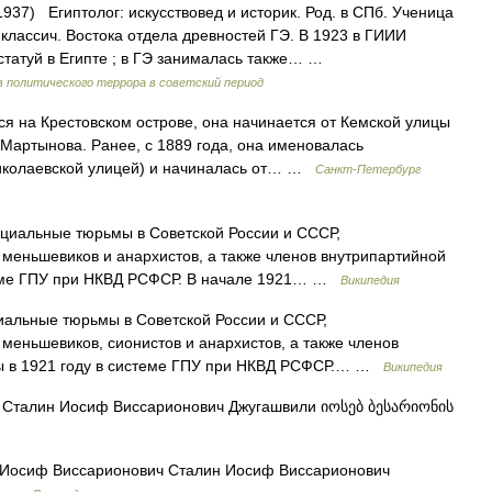
937) Eгиптолог: искусствовед и историк. Род. в СПб. Ученица
д. классич. Востока отдела древностей ГЭ. В 1923 в ГИИИ
статуй в Египте ; в ГЭ занималась также… …
в политического террора в советский период
а Крестовском острове, она начинается от Кемской улицы
Мартынова. Ранее, с 1889 года, она именовалась
Николаевской улицей) и начиналась от… …
Санкт-Петербург
иальные тюрьмы в Советской России и СССР,
меньшевиков и анархистов, а также членов внутрипартийной
стеме ГПУ при НКВД РСФСР. В начале 1921… …
Википедия
альные тюрьмы в Советской России и СССР,
меньшевиков, сионистов и анархистов, а также членов
ны в 1921 году в системе ГПУ при НКВД РСФСР.… …
Википедия
Сталин Иосиф Виссарионович Джугашвили იოსებ ბესარიონის
Иосиф Виссарионович Сталин Иосиф Виссарионович