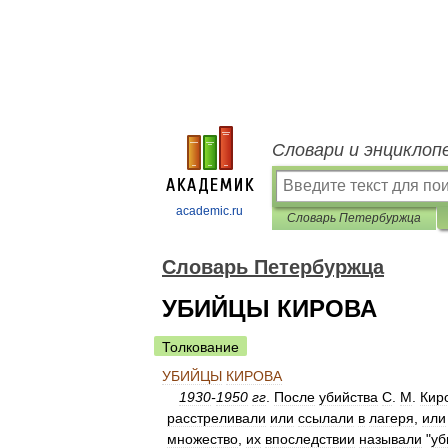
Словари и энциклоп
academic.ru
Словарь Петербуржца
Словарь Петербуржца
УБИЙЦЫ КИРОВА
Толкование
УБИЙЦЫ
КИРОВА
1930
-
1950
гг
.
После
убийства
С
.
М
.
Кир
расстреливали
или
ссылали
в
лагеря
,
или
множество
,
их
впоследствии
называли
"
уб