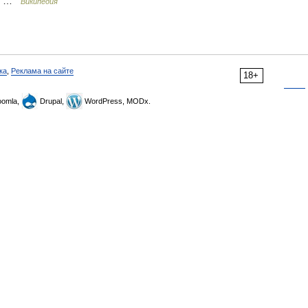
ნი …
Википедия
ка
,
Реклама на сайте
18+
omla,
Drupal,
WordPress, MODx.