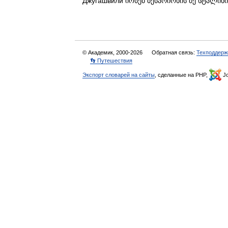
Джугашвили იოსებ ბესარიონის ძე სტალი
© Академик, 2000-2026
Обратная связь:
Техподдерж
👣 Путешествия
Экспорт словарей на сайты
, сделанные на PHP,
Jo