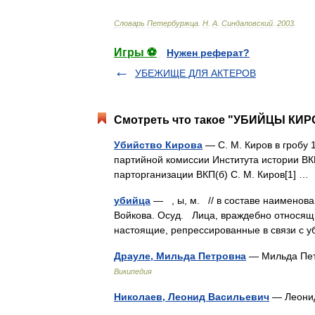
Словарь
Петербуржца
.
Н
.
А
.
Синдаловский
.
2003
.
Игры ⚽
Нужен реферат?
УБЕЖИЩЕ ДЛЯ АКТЕРОВ
Смотреть что такое "УБИЙЦЫ КИРО
Убийство Кирова
— С. М. Киров в гробу 
партийной комиссии Института истории ВК
парторганизации ВКП(б) С. М. Киров[1] 
убийца
— , ы, м. // в составе наименова
Войкова. Осуд. Лица, враждебно относящи
настоящие, репрессированные в связи с
Драуле, Мильда Петровна
— Мильда Пет
Википедия
Николаев, Леонид Васильевич
— Леони