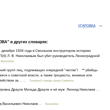
УГАРОВКА
ВА" в других словарях:
1 декабря 1934 года в Смольном инструктором историко
П(б) Л. В. Николаевым был убит руководитель Ленинградской
…
Википедия
ний групп лиц, подлежащих очередной “чистке”/. ** убийцы
еся к советской власти, а также троцкисты, мнимые или
 убийством за… …
Толковый словарь языка Совдепии
ровна Драуле Мильда Драуле и её муж Леонид Николаев …
д Васильевич Николаев …
Википедия