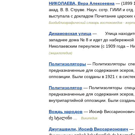
НИКОЛАЕВА, Вера Алексеевна
— (1899 1
акад. В. В. Струве. Науч. сотр. ГИИИ и от
выступала с докладом Почитание царских 
Биобиблиографический словарь востоковедов - жерт
Динамовская улица
— Улица находится н
западнее дома № 8 и идет до набережной 
Николаевским переулком (с 1909 года – 
(энциклопедия)
Политизоляторы
— Политизоляторы спец
предназначенные для содержания эсеров, 
оппозиции. Были созданы в 1921 г. в си
Политизолятор
— Политизоляторы специ
предназначенные для содержания эсеров, 
внутрипартийной оппозиции. Были созда
Вождь народов
— Иосиф Виссарионович 
ძე სტალინი …
Википедия
Джугашвили, Иосиф Виссарионович
— 