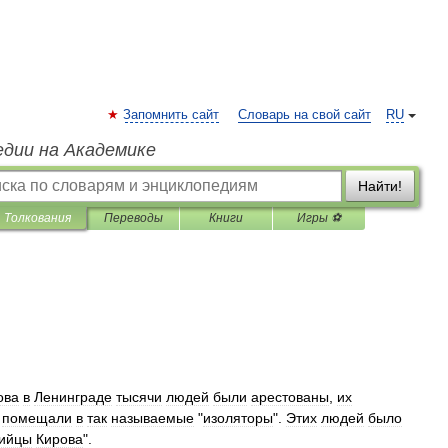
Запомнить сайт
Словарь на свой сайт
RU
едии на Академике
Найти!
Толкования
Переводы
Книги
Игры ⚽
ова
в
Ленинграде
тысячи
людей
были
арестованы
,
их
помещали
в
так
называемые
"
изоляторы
".
Этих
людей
было
ийцы
Кирова
".